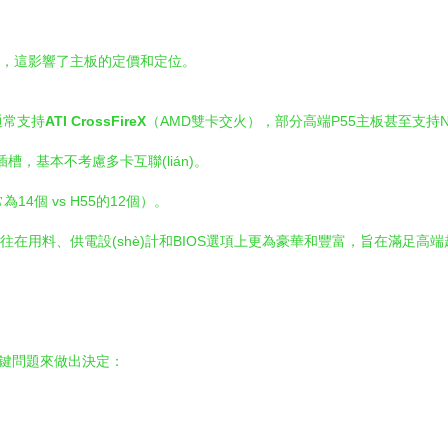
分，這影響了主板的定價和定位。
通常支持
ATI CrossFireX
（AMD雙卡交火），部分高端P55主板甚至支持N
6插槽，基本不考慮多卡互聯(lián)。
14個 vs H55的12個）。
往往在用料、供電設(shè)計和BIOS選項上更為豪華和豐富，旨在滿足高端
)鍵問題來做出決定：