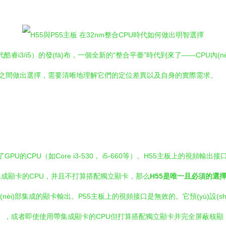
一代酷睿i3/i5）的發(fā)布，一個全新的“整合平臺”時代到來了——CP
這兩者之間做出選擇，需要清晰地理解它們的定位差異以及自身的實際需求。
GPU的CPU（如Core i3-530， i5-660等）。H55主板上的視頻輸出接
成顯卡的CPU，并且不打算搭配獨立顯卡，那么
H55是唯一且必須的選
內(nèi)部集成的顯卡輸出。P55主板上的視頻接口是無效的。它預(yù)
re i5-750），或者即使使用帶集成顯卡的CPU但打算搭配獨立顯卡并完全屏蔽