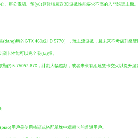
心、辦公電腦、預(yù)算緊張且對3D游戲性能要求不高的入門娛樂主機
dāng)時的GTX 460或HD 5770），玩主流游戲，且未來不考慮升
立顯卡性能可以完全發(fā)揮。
顯的i5-750/i7-870，計劃大幅超頻，或者未來有組建雙卡交火以提升
晰：
biāo)用戶是使用核顯或搭配單塊中端顯卡的普通用戶。