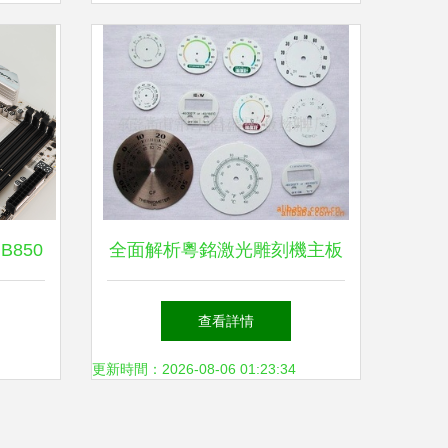
B850
全面解析粵銘激光雕刻機主板
鈦，高顏
設(shè)計與接線方案 尋找最
查看詳情
佳系統(tǒng)架構(gòu)
更新時間：2026-08-06 01:23:34