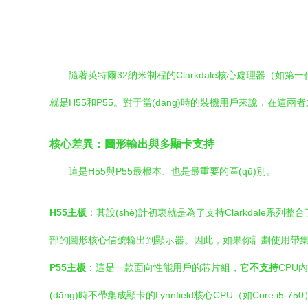
隨著英特爾32納米制程的Clarkdale核心處理器（如第
就是H55和P55。對于當(dāng)時的裝機用戶來說，在
核心差異：圖形輸出與多顯卡支持
這是H55與P55最根本、也是最重要的區(qū)別。
H55主板
：其設(shè)計初衷就是為了支持Clarkdale系列整合了
部的圖形核心信號輸出到顯示器。因此，如果你計劃使用帶集
P55主板
：這是一款面向性能用戶的芯片組，它
不支持
CPU
(dāng)時不帶集成顯卡的Lynnfield核心CPU（如Co