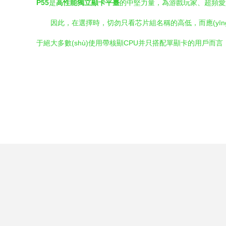
P55
是
高性能獨立顯卡平臺
的中堅力量，為游戲玩家、超頻愛好
因此，在選擇時，切勿只看芯片組名稱的高低，而應(yīn
于絕大多數(shù)使用帶核顯CPU并只搭配單顯卡的用戶而言，