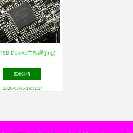
5B Deluxe主板經(jīng)
顧 重溫IT168主板圖片大
查看詳情
全中的24張珍貴素材
26-08-06 19:31:24