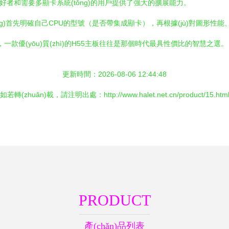
者和需要多顯卡系統(tǒng)的用戶提供了強大的擴展能力。
g)首先明確自己CPU的型號（是否帶集成顯卡），再根據(jù)對圖形性能
一款優(yōu)質(zhì)的H55主板往往是那個時代最具性價比的智慧之選。
更新時間：2026-08-06 12:44:48
如若轉(zhuǎn)載，請注明出處：http://www.halet.net.cn/product/15.htm
PRODUCT
產(chǎn)品列表