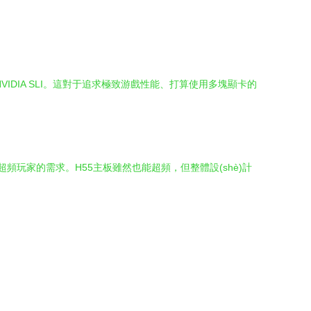
VIDIA SLI。這對于追求極致游戲性能、打算使用多塊顯卡的
超頻玩家的需求。H55主板雖然也能超頻，但整體設(shè)計