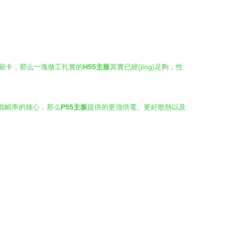
。
級雙顯卡，那么一塊做工扎實的
H55主板
其實已經(jīng)足夠，性
游戲幀率的雄心，那么
P55主板
提供的更強供電、更好散熱以及