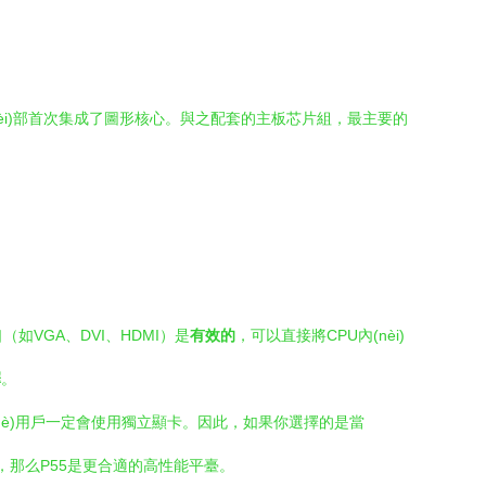
U內(nèi)部首次集成了圖形核心。與之配套的主板芯片組，最主要的
口（如VGA、DVI、HDMI）是
有效的
，可以直接將CPU內(nèi)
擇
。
設(shè)用戶一定會使用獨立顯卡。因此，如果你選擇的是當
核顯，那么P55是更合適的高性能平臺。