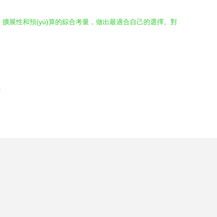
、擴展性和預(yù)算的綜合考量，做出最適合自己的選擇。對
l