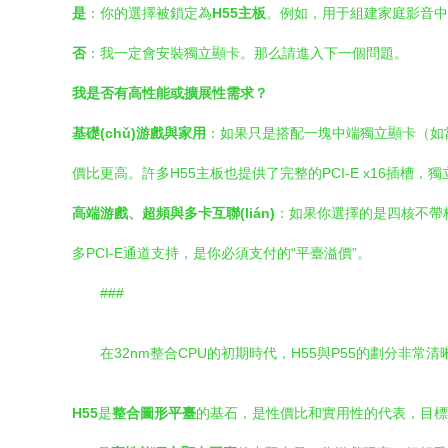
是
：你的選擇被鎖定為
H55主板
。例如，用于組建家庭影音中
否
：我一定會安裝獨立顯卡。那么請進入下一個問題。
我是否有高性能或擴展性需求？
基礎(chǔ)游戲與家用
：如果只是搭配一塊中端獨立顯卡（如當(
價比更高。許多H55主板也提供了完整的PCI-E x16插槽，獨
高端游戲、超頻與多卡互聯(lián)
：如果你選擇的是四核不帶核
多PCI-E通道支持，是你必須支付的“平臺溢價”。
###
在32nm整合CPU的初期時代，H55與P55的劃分非常清
H55
是
整合圖形平臺
的基石，是性價比和實用性的代表，目標(